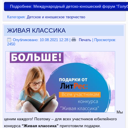
Подробнее: Международный детско-юношеский форум “Голуб
Категория:
Детское и юношеское творчество
ЖИВАЯ КЛАССИКА
Опубликовано: 10.08.2021 12:28
|
Печать
| Просмотров:
2450
Мы
ценим каждого! Поэтому – для всех участников юбилейного
конкурса
“Живая классика”
приготовили подарки.