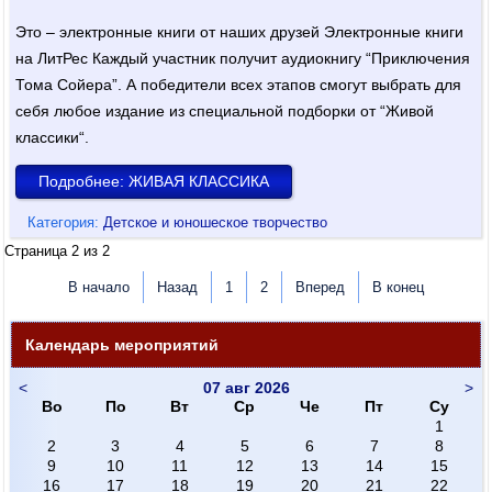
Это – электронные книги от наших друзей Электронные книги
на ЛитРес Каждый участник получит аудиокнигу “Приключения
Тома Сойера”. А победители всех этапов смогут выбрать для
себя любое издание из специальной подборки от “Живой
классики“.
Подробнее: ЖИВАЯ КЛАССИКА
Категория:
Детское и юношеское творчество
Страница 2 из 2
В начало
Назад
1
2
Вперед
В конец
Календарь мероприятий
<
07 авг 2026
>
Во
По
Вт
Ср
Че
Пт
Су
1
2
3
4
5
6
7
8
9
10
11
12
13
14
15
16
17
18
19
20
21
22