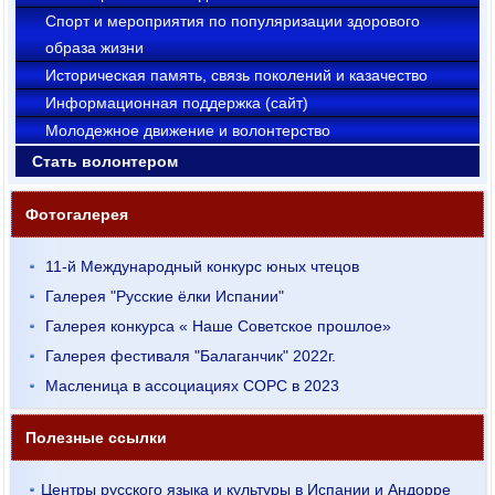
Cпорт и мероприятия по популяризации здорового
образа жизни
Историческая память, связь поколений и казачество
Информационная поддержка (сайт)
Молодежное движение и волонтерство
Стать волонтером
Фотогалерея
11-й Международный конкурс юных чтецов
Галерея "Русские ёлки Испании"
Галерея конкурса « Наше Советское прошлое»
Галерея фестиваля "Балаганчик" 2022г.
Масленица в ассоциациях СОРС в 2023
Полезные ссылки
Центры русского языка и культуры в Испании и Андорре