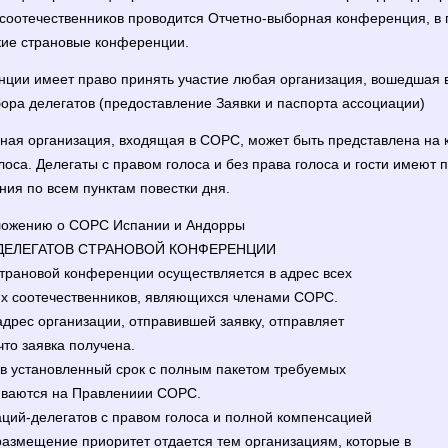
 соотечественников проводится Отчетно-выборная конференция, в
кие страновые конференции.
енции имеет право принять участие любая организация, вошедшая
ора делегатов (предоставление Заявки и паспорта ассоциации)
нная организация, входящая в СОРС, может быть представлена на
лоса. Делегаты с правом голоса и без права голоса и гости имеют 
ия по всем пунктам повестки дня.
ложению о СОРС Испании и Андорры
ДЕЛЕГАТОВ СТРАНОВОЙ КОНФЕРЕНЦИИ
страновой конференции осуществляется в адрес всех
их соотечественников, являющихся членами СОРС.
дрес организации, отправившей заявку, отправляет
что заявка получена.
 в установленный срок с полным пакетом требуемых
иваются на Правлениии СОРС.
аций-делегатов с правом голоса и полной компенсацией
размещение приоритет отдается тем организациям, которые в