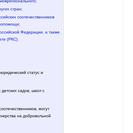
межрегионального;
угих стран;
сийских соотечественников
имопомощи;
оссийской Федерации, а также
те (РКС).
юридический статус и
детских садов, школ с
оотечественников, могут
тнерства на добровольной