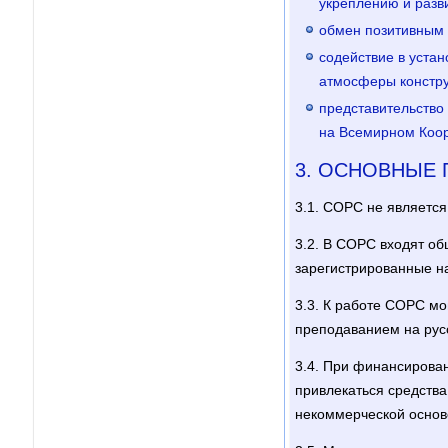
укреплению и разв
обмен позитивным о
содействие в уста
атмосферы констру
представительство
на Всемирном Коор
3. ОСНОВНЫЕ
3.1. СОРС не являетс
3.2. В СОРС входят о
зарегистрированные н
3.3. К работе СОРС мо
преподаванием на рус
3.4. При финансирован
привлекаться средства
некоммерческой основ