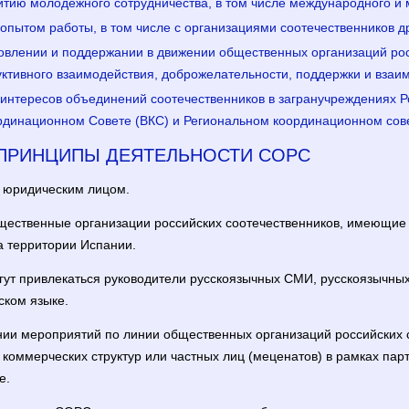
итию молодежного сотрудничества, в том числе международного и 
пытом работы, в том числе с организациями соотечественников др
новлении и поддержании в движении общественных организаций рос
ктивного взаимодействия, доброжелательности, поддержки и вза
 интересов объединений соотечественников в загранучреждениях Р
динационном Совете (ВКС) и Региональном координационном сове
 ПРИНЦИПЫ ДЕЯТЕЛЬНОСТИ СОРС
я юридическим лицом.
бщественные организации российских соотечественников, имеющие 
а территории Испании.
гут привлекаться руководители русскоязычных СМИ, русскоязычных 
ском языке.
ии мероприятий по линии общественных организаций российских с
 коммерческих структур или частных лиц (меценатов) в рамках пар
е.