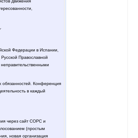
истов движения
нтересованности,
.
ийской Федерации в Испании,
и Русской Православной
и неправительственными
ых обязанностей. Конференция
еятельность в каждый
ния через сайт СОРС и
олосованием (простым
ния, новая организация