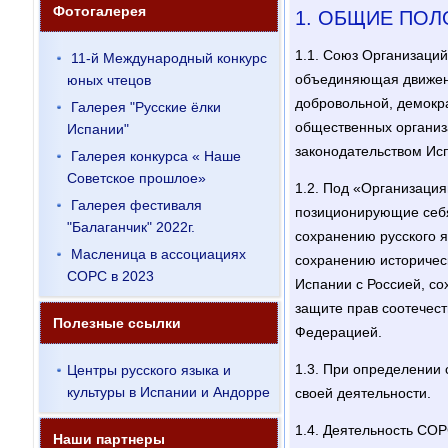
Фотогалерея
1. ОБЩИЕ ПО
1.1. Союз Организаций
11-й Международный конкурс
объединяющая движени
юных чтецов
добровольной, демокра
Галерея "Русские ёлки
общественных организа
Испании"
законодательством Ис
Галерея конкурса « Наше
Советское прошлое»
1.2. Под «Организаци
Галерея фестиваля
позиционирующие себя
"Балаганчик" 2022г.
сохранению русского я
Масленица в ассоциациях
сохранению историчес
СОРС в 2023
Испании с Россией, с
защите прав соотечест
Полезные ссылки
Федерацией.
1.3. При определении 
Центры русского языка и
культуры в Испании и Андорре
своей деятельности.
1.4. Деятельность СОР
Наши партнеры