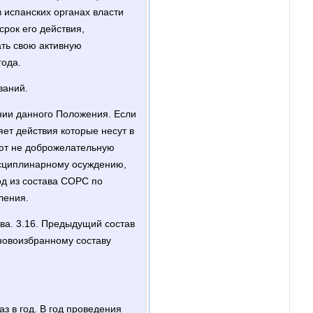
 испанских органах власти
срок его действия,
ать свою активную
года.
ваний.
нии данного Положения. Если
ет действия которые несут в
ают не доброжелательную
исциплинарному осуждению,
од из состава СОРС по
ления.
ва. 3.16. Предыдущий состав
новоизбранному составу
з в год. В год проведения