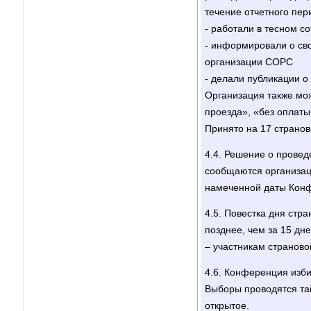
течение отчетного пер
- работали в тесном с
- информировали о сво
организации СОРС
- делали публикации 
Организация также мо
проезда», «без оплаты
Принято на 17 странов
4.4. Решение о прове
сообщаются организац
намеченной даты Кон
4.5. Повестка дня ст
позднее, чем за 15 дн
– участникам странов
4.6. Конференция изб
Выборы проводятся тай
открытое.