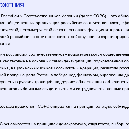
ЛОЖЕНИЯ
 Российских Соотечественников Испании (далее СОРС) – это общес
е общественных организаций российских соотечественников, сф
тической, некоммерческой основе, основная функция которого – 
ций российских соотечественников, действующих и зарегистрирова
пании.
ями российских соотечественников» подразумеваются общественн
 как таковые на основе их самоидентификации, подкрепленной о
зыка, национальных языков Российской Федерации, развитию росси
кой правды о роли России в победе над фашизмом, укреплению д
охранению русских традиций, поддержке общественных объединений
венников либо иными свидетельствами сотрудничества данных орг
состава правления, СОРС опирается на принцип ​ ​ротации, соблюд
С основывается на принципах демократизма, открытости, выборнос