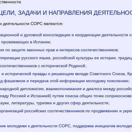
ственности.
ЦЕЛИ, ЗАДАЧИ И НАПРАВЛЕНИЯ ДЕЯТЕЛЬНО
и деятельности СОРС являются:
зационной и духовной консолидации и координации деятельности о
, проживающих в Испании;
я по защите законных прав и интересов соотечественников;
яризации русского языка, российской культуры ее истории, традиц
соотечественников с исторической Родиной;
 и исторической правды о решающем вкладе Советского Союза, Кр
ад фашизмом и передача этой информации молодому поколению;
х народной дипломатии, взаимопонимания и диалога между россий
ежду Россией и Испанией) путем поиска общих точек соприкоснове
науки, литературы, туризма и других сфер деятельности;
организаций российских соотечественников по продвижению и укр
ние молодежи к деятельности СОРС, поддержка инициатив молоде