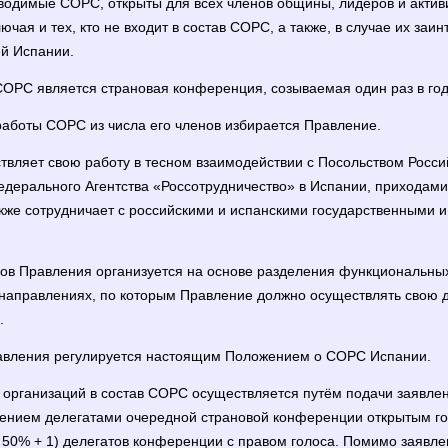
оводимые СОРС, открыты для всех членов общины, лидеров и актив
ючая и тех, кто не входит в состав СОРС, а также, в случае их заи
ей Испании.
ОРС является страновая конференция, созываемая один раз в год
работы СОРС из числа его членов избирается Правление.
твляет свою работу в тесном взаимодействии с Посольством Росс
едерального Агентства «Россотрудничество» в Испании, приходам
акже сотрудничает с российскими и испанскими государственными 
енов Правления организуется на основе разделения функциональн
направлениях, по которым Правление должно осуществлять свою д
.
равления регулируется настоящим Положением о СОРС Испании.
 организаций в состав СОРС осуществляется путём подачи заявле
нием делегатами очередной страновой конференции открытым г
50% + 1) делегатов конференции с правом голоса. Помимо заявле