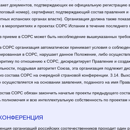
пакет документов, подтверждающих ее официальную регистрацию в
алоговый номер), сертификат, подтверждающий состав правления и 
тных испанских органах власти). Организация должна также показ
е в мероприятиях и проектах СОРС Испании в течение последнего 
а в приеме в СОРС может быть несоблюдение вышеуказанных требо
ав СОРС организация автоматически принимает условия о соблюде
рированная в СОРС, нарушает данное Положение, либо осуществля
критику по отношению к СОРС, дискредитирует Правление и созд
ельности, подрывая авторитет Союза, эта организация подлежит д
из состава СОРС на очередной страновой конференции. 3.14. Вых
 осуществляется на основании заявления, поданного на имя Прав
остав СОРС обязан закончить начатые проекты предыдущего соста
 полномочия и всю интеллектуальную собственность по проектам 
 КОНФЕРЕНЦИЯ
енция организаций российских соотечественников проходит один ра