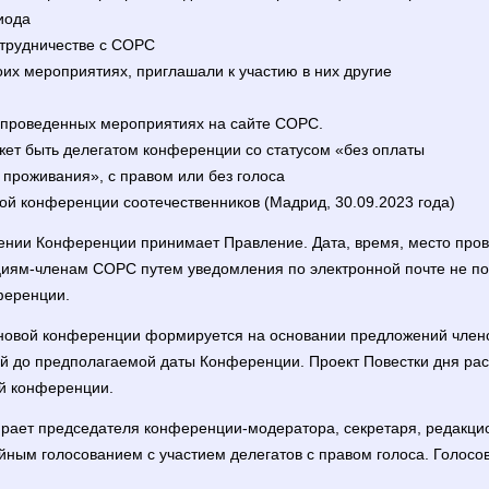
иода
отрудничестве с СОРС
их мероприятиях, приглашали к участию в них другие
о проведенных мероприятиях на сайте СОРС.
жет быть делегатом конференции со статусом «без оплаты
 проживания», с правом или без голоса
ой конференции соотечественников (Мадрид, 30.09.2023 года)
дении Конференции принимает Правление. Дата, время, место пр
иям-членам СОРС путем уведомления по электронной почте не поз
ференции.
рановой конференции формируется на основании предложений члено
ей до предполагаемой даты Конференции. Проект Повестки дня ра
ой конференции.
ирает председателя конференции-модератора, секретаря, редакци
ным голосованием с участием делегатов с правом голоса. Голосо