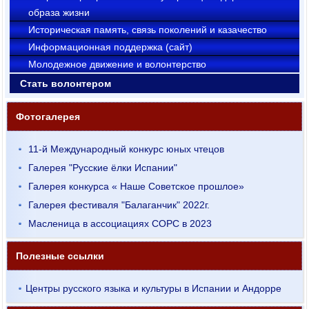
образа жизни
Историческая память, связь поколений и казачество
Информационная поддержка (сайт)
Молодежное движение и волонтерство
Стать волонтером
Фотогалерея
11-й Международный конкурс юных чтецов
Галерея "Русские ёлки Испании"
Галерея конкурса « Наше Советское прошлое»
Галерея фестиваля "Балаганчик" 2022г.
Масленица в ассоциациях СОРС в 2023
Полезные ссылки
Центры русского языка и культуры в Испании и Андорре