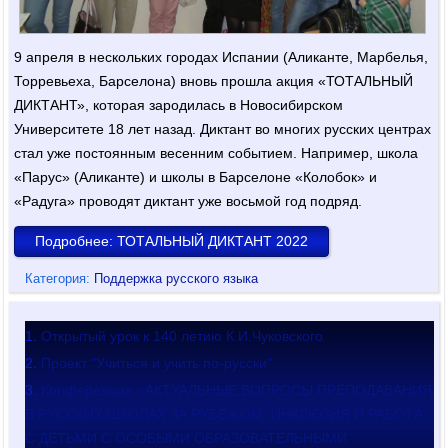
9 апреля в нескольких городах Испании (Аликанте, Марбелья,
Торревьеха, Барселона) вновь прошла акция «ТОТАЛЬНЫЙ
ДИКТАНТ», которая зародилась в Новосибирском
Университете 18 лет назад. Диктант во многих русских центрах
стал уже постоянным весенним событием. Например, школа
«Парус» (Аликанте) и школы в Барселоне «Колобок» и
«Радуга» проводят диктант уже восьмой год подряд.
Подробнее: ТОТАЛЬНЫЙ ДИКТАНТ 2022
Категория:
Поддержка русского языка
Открытый урок к 140 летию К.И.Чуковского
Проект "Учиться и учить по-русски"
Конференция «АКТУАЛЬНЫЕ ВОПРОСЫ ПРЕПОДАВАНИЯ
В РУССКИХ ШКОЛАХ ЗА РУБЕЖОМ. ИНКЛЮЗИЯ И РАБОТА
С ДЕТЬМИ С ОСОБЫМИ ОБРАЗОВАТЕЛЬНЫМИ