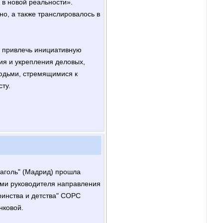
в новой реальности».
о, а также транслировалось в
– привлечь инициативную
я и укрепления деловых,
юдьми, стремящимися к
ту.
лаголь" (Мадрид) прошла
ами руководителя направления
инства и детства" СОРС
нковой.