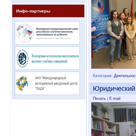
Инфо-партнеры
Категория:
Деятельнос
Юридический 
Печать
|
E-mail