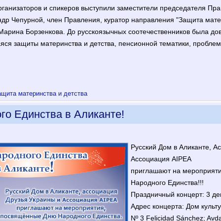
организаторов и спикеров выступили заместители председателя П
др Чепурной, член Правления, куратор направления "Защита матер
Марина Борзенкова. До русскоязычных соотечественников была до
ся защиты материнства и детства, пенсионной тематики, пробле
ащита материнства и детства
го Единства в Аликанте!
Русский Дом в Аликанте, А
Ассоциация AIPEA
приглашают на мероприят
Народного Единства!!!
Праздничный концерт: 3 де
Адрес концерта: Дом культур
Nº 3 Felicidad Sánchez; Avda