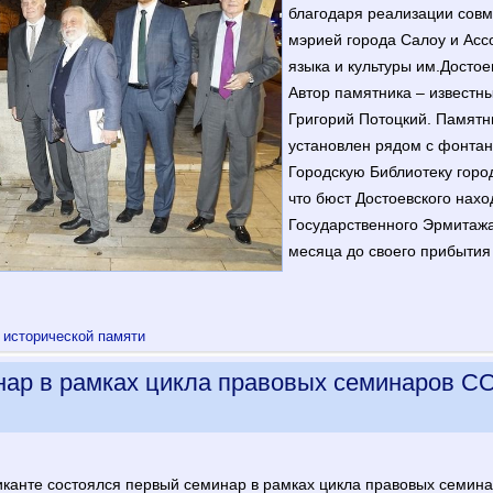
благодаря реализации совм
мэрией города Салоу и Асс
языка и культуры им.Достое
Автор памятника – известны
Григорий Потоцкий. Памятн
установлен рядом с фонтан
Городскую Библиотеку город
что бюст Достоевского нахо
Государственного Эрмитажа
месяца до своего прибытия
 исторической памяти
ар в рамках цикла правовых семинаров С
ликанте состоялся первый семинар в рамках цикла правовых семи