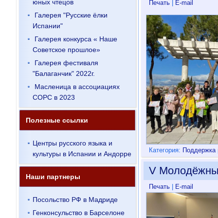
юных чтецов
Печать
|
E-mail
Галерея "Русские ёлки
Испании"
Галерея конкурса « Наше
Советское прошлое»
Галерея фестиваля
"Балаганчик" 2022г.
Масленица в ассоциациях
СОРС в 2023
Полезные ссылки
Центры русского языка и
Категория:
Поддержка 
культуры в Испании и Андорре
V Молодёжный
Наши партнеры
Печать
|
E-mail
Посольство РФ в Мадриде
Генконсульство в Барселоне