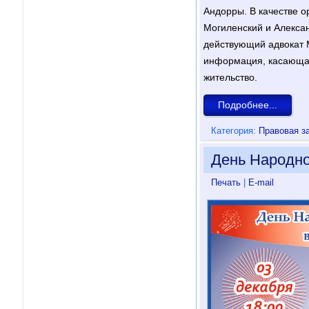
Андорры. В качестве 
Могиленский и Алексан
действующий адвокат 
информация, касающая
жительство.
Подробнее...
Категория:
Правовая з
День Народно
Печать
|
E-mail