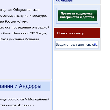
календарь
егодная Общеиспанская
усскому языку и литературе,
уре России «Луч».
шилось проведение очередной
Луч». Начиная с 2013 года,
Поиск по сайту
 Союз учителей Испании
пании и Андорры
дриде состоялся V Молодёжный
твенников Испании и