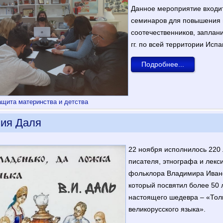
Данное мероприятие входи
семинаров для повышения 
соотечественников, запла
гг. по всей территории Исп
Подробнее...
ащита материнства и детства
ия Даля
22 ноября исполнилось 220 
писателя, этнографа и лекс
фольклора Владимира Ивано
который посвятил более 50 
настоящего шедевра – «Тол
великорусского языка».