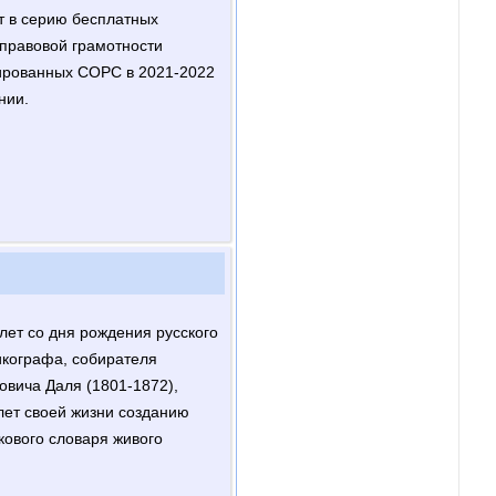
т в серию бесплатных
правовой грамотности
нированных СОРС в 2021-2022
ании.
лет со дня рождения русского
икографа, собирателя
вича Даля (1801-1872),
лет своей жизни созданию
кового словаря живого