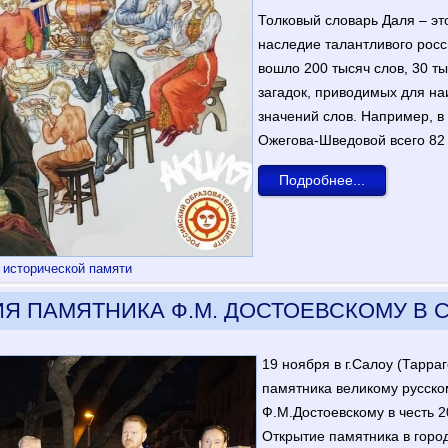
Толковый словарь Даля – эт
наследие талантливого росс
вошло 200 тысяч слов, 30 ты
загадок, приводимых для на
значений слов. Например, 
Ожегова-Шведовой всего 82 
Подробнее...
 исторической памяти
Я ПАМЯТНИКА Ф.М. ДОСТОЕВСКОМУ В 
19 ноября в г.Салоу (Тарра
памятника великому русско
Ф.М.Достоевскому в честь 2
Открытие памятника в горо