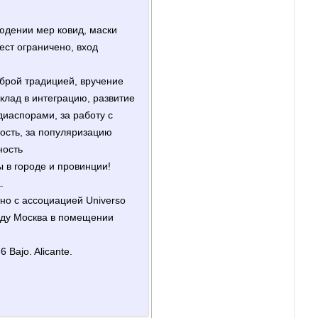
дении мер ковид, маски
ест ограничено, вход
оброй традицией, вручение
клад в интеграцию, развитие
иаспорами, за работу с
ность, за популяризацию
ность
ы в городе и провинции!
.
но с ассоциацией Universo
роду Москва в помещении
 Bajo. Alicante.