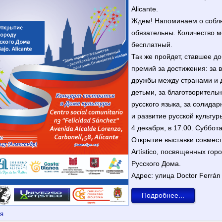
Alicante.
Ждем! Напоминаем о соблю
обязательны. Количество м
бесплатный.
Так же пройдет, ставшее д
премий за достижения: за в
дружбы между странами и д
детьми, за благотворитель
русского языка, за солидар
и развитие русской культур
4 декабря, в 17.00. Суббота
Открытие выставки совмест
Artístico, посвященных го
Русского Дома.
Адрес: улица Doctor Ferrán 6
Подробнее...
я