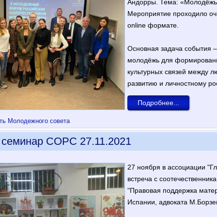
Андорры. Тема: «Молодёжь 
Мероприятие проходило очн
online формате.
Основная задача события 
молодёжь для формировани
культурных связей между л
развитию и личностному рос
Подробнее...
ть Молодежного совета
семинар СОРС 27.11.2021
27 ноября в ассоциации "Г
встреча с соотечественник
"Правовая поддержка матер
Испании, адвоката М.Борзе