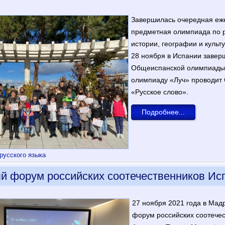
Завершилась очередная еж
предмeтная олимпиада по р
истории, географии и культ
28 ноября в Испании завер
Общеиспанской олимпиады «
олимпиаду «Луч» проводит
«Русское слово».
Подробнее...
русского языка
 форум российских соотечественников Ис
27 ноября 2021 года в Ма
форум российских соотечес