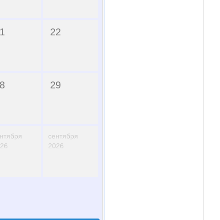
1
22
8
29
нтября
сентября
26
2026