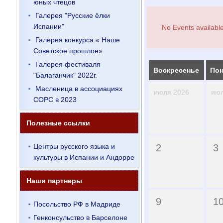
юных чтецов
Галерея "Русские ёлки
Испании"
No Events available
Галерея конкурса « Наше
Советское прошлое»
Галерея фестиваля
Воскресенье
Пон
"Балаганчик" 2022г.
Масленица в ассоциациях
июля 2026
июл
СОРС в 2023
Полезные ссылки
Центры русского языка и
2
3
культуры в Испании и Андорре
Наши партнеры
9
1
Посольство РФ в Мадриде
Генконсульство в Барселоне