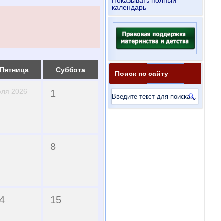
Показывать полный
календарь
Пятница
Суббота
Поиск по сайту
ля 2026
1
8
4
15