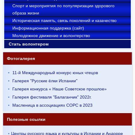
Cпорт и мероприятия по популяризации здорового
образа жизни
Историческая память, связь поколений и казачество
Информационная поддержка (сайт)
Молодежное движение и волонтерство
Стать волонтером
Фотогалерея
11-й Международный конкурс юных чтецов
Галерея "Русские ёлки Испании"
Галерея конкурса « Наше Советское прошлое»
Галерея фестиваля "Балаганчик" 2022г.
Масленица в ассоциациях СОРС в 2023
Полезные ссылки
Центры русского языка и культуры в Испании и Андорре