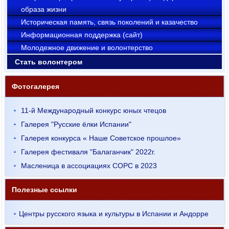
образа жизни
Историческая память, связь поколений и казачество
Информационная поддержка (сайт)
Молодежное движение и волонтерство
Стать волонтером
Фотогалерея
11-й Международный конкурс юных чтецов
Галерея "Русские ёлки Испании"
Галерея конкурса « Наше Советское прошлое»
Галерея фестиваля "Балаганчик" 2022г.
Масленица в ассоциациях СОРС в 2023
Полезные ссылки
Центры русского языка и культуры в Испании и Андорре