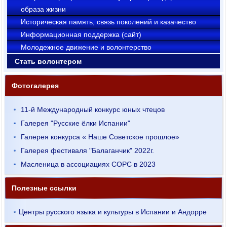
образа жизни
Историческая память, связь поколений и казачество
Информационная поддержка (сайт)
Молодежное движение и волонтерство
Стать волонтером
Фотогалерея
11-й Международный конкурс юных чтецов
Галерея "Русские ёлки Испании"
Галерея конкурса « Наше Советское прошлое»
Галерея фестиваля "Балаганчик" 2022г.
Масленица в ассоциациях СОРС в 2023
Полезные ссылки
Центры русского языка и культуры в Испании и Андорре