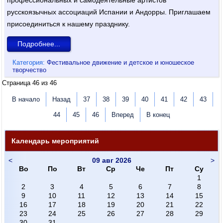
русскоязычных ассоциаций Испании и Андорры. Приглашаем
присоединиться к нашему празднику.
Подробнее...
Категория:
Фестивальное движение и детское и юношеское
творчество
Страница 46 из 46
В начало
Назад
37
38
39
40
41
42
43
44
45
46
Вперед
В конец
Календарь мероприятий
<
09 авг 2026
>
Во
По
Вт
Ср
Че
Пт
Су
1
2
3
4
5
6
7
8
9
10
11
12
13
14
15
16
17
18
19
20
21
22
23
24
25
26
27
28
29
30
31