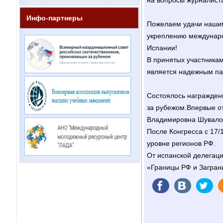
на вопросы журналист
Инфо-партнеры
Пожелаем удачи нашим 
укреплению международ
Испании!
В принятых участникам
является надежным пар
Состоялось награжден
за рубежом.Впервые от
Владимировна Шувалов
После Конгресса с 17/
уровне регионов РФ.
От испанской делегац
«Границы РФ и Заграни