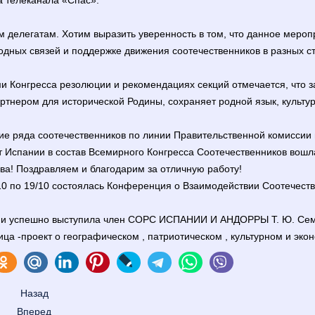
а телеканала «Спас».
делегатам. Хотим выразить уверенность в том, что данное мероп
ных связей и поддержке движения соотечественников в разных стр
и Конгресса резолюции и рекомендациях секций отмечается, что 
тнером для исторической Родины, сохраняет родной язык, культур
ие ряда соотечественников по линии Правительственной комиссии 
 Испании в состав Всемирного Конгресса Соотечественников вошл
а! Поздравляем и благодарим за отличную работу!
10 по 19/10 состоялась Конференция о Взаимодействии Соотечест
ии успешно выступила член СОРС ИСПАНИИ И АНДОРРЫ Т. Ю. Сем
ца -проект о географическом , патриотическом , культурном и эко
Назад
Вперед