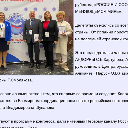
рубежом, «РОССИЯ И СО
МЕНЯЮЩЕМСЯ МИРЕ».
Делегаты съехались со все
страны. От Испании присут
на последней страновой к
Это председатель и члены
АНДОРРЫ С.В.Картунова, А.
руководитель Центра русско
Аликанте «Парус» О.В.Лавр
оны Т.Смолякова.
Испании знаменателен тем, что впервые со времени создания Коор
вителя во Всемирном координационном совете российских соотече
льга Владимировна Шувалова.
твуют в программе конгресса, дали интервью Первому каналу Росс