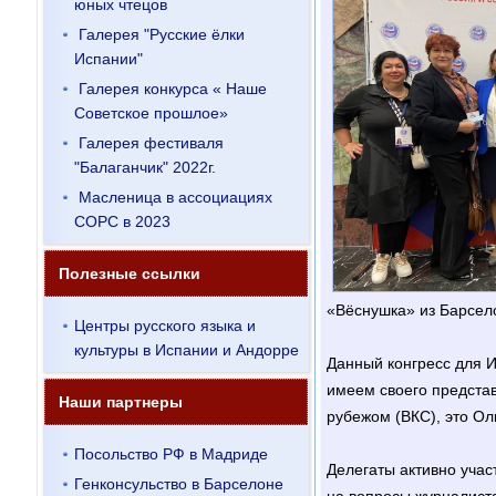
юных чтецов
Галерея "Русские ёлки
Испании"
Галерея конкурса « Наше
Советское прошлое»
Галерея фестиваля
"Балаганчик" 2022г.
Масленица в ассоциациях
СОРС в 2023
Полезные ссылки
«Вёснушка» из Барсел
Центры русского языка и
культуры в Испании и Андорре
Данный конгресс для 
имеем своего предста
Наши партнеры
рубежом (ВКС), это О
Посольство РФ в Мадриде
Делегаты активно учас
Генконсульство в Барселоне