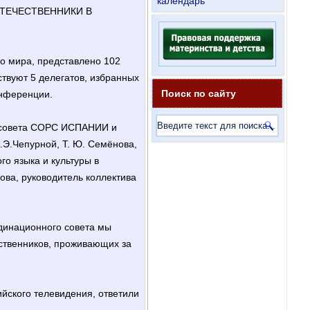
календарь
ОТЕЧЕСТВЕННИКИ В
го мира, представлено 102
ствуют 5 делегатов, избранных
Поиск по сайту
онференции.
 совета СОРС ИСПАНИИ и
Э.Чепурной, Т. Ю. Семёнова,
го языка и культуры в
ова, руководитель коллектива
динационного совета мы
ственников, проживающих за
ийского телевидения, ответили