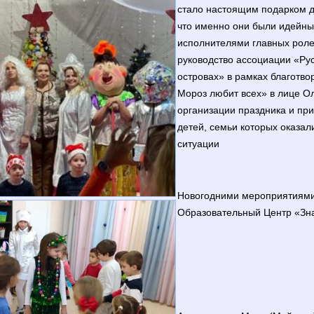
стало настоящим подарком д
что именно они были идейны
исполнителями главных роле
руководство ассоциации «Рус
островах» в рамках благотв
Мороз любит всех» в лице О
организации праздника и пр
детей, семьи которых оказал
ситуации
Новогодними мероприятиями
Образовательный Центр «Зн