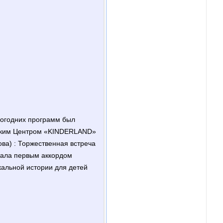
огодних программ был
ским Центром «KINDERLAND»
ва) : Торжественная встреча
тала первым аккордом
альной истории для детей