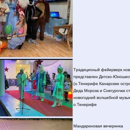
Tрадиционый фейерверк нов
представлен Детско-Юноше
(о.Тенерифе Канарские остро
Деда Мороза и Снегурочки с
новогодней волшебной музык
о.Тенерифе
Мандариновая вечеринка