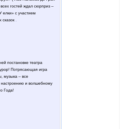
 всех гостей ждал сюрприз –
У елки» с участием
х сказок
.
ней постановке театра
урор! Потрясающая игра
, музыка – все
у настроению и волшебному
о Года!