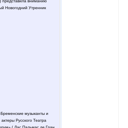
) представила вниманию
ый Новогодний Утренник
«Бременские музыканты и
 актеры Русского Театра
рум» ( Лас Пальмас де Гран