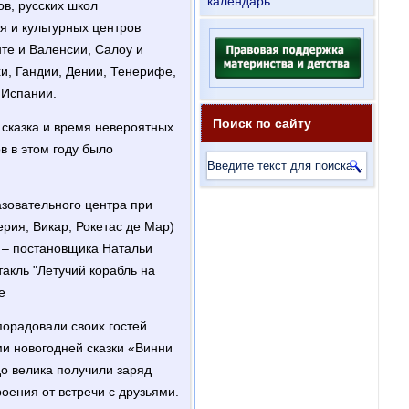
календарь
в, русских школ
я и культурных центров
те и Валенсии, Салоу и
и, Гандии, Дении, Тенерифе,
 Испании.
Поиск по сайту
 сказка и время невероятных
в в этом году было
азовательного центра при
рия, Викар, Рокетас де Мар)
 – постановщика Натальи
акль "Летучий корабль на
е
порадовали своих гостей
и новогодней сказки «Винни
до велика получили заряд
роения от встречи с друзьями.