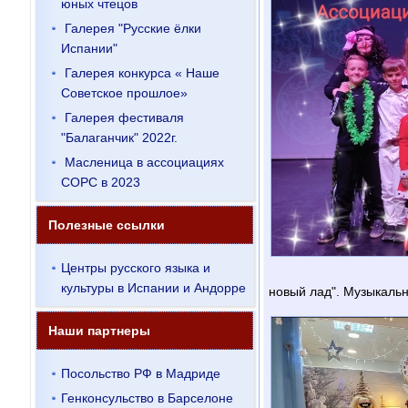
юных чтецов
Галерея "Русские ёлки
Испании"
Галерея конкурса « Наше
Советское прошлое»
Галерея фестиваля
"Балаганчик" 2022г.
Масленица в ассоциациях
СОРС в 2023
Полезные ссылки
Центры русского языка и
культуры в Испании и Андорре
новый лад". Музыкальн
Наши партнеры
Посольство РФ в Мадриде
Генконсульство в Барселоне