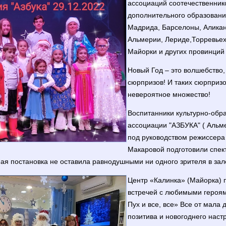
ассоциаций соотечественнико
дополнительного образовани
Мадрида, Барселоны, Аликан
Альмерии, Лериде,Торревьех
Майорки и других провинций
Новый Год – это волшебство,
сюрпризов! И таких сюрпризо
невероятное множество!
Воспитанники культурно-обр
ассоциации "АЗБУКА" ( Альме
под руководством режиссера
Макаровой подготовили спект
ая постановка не оставила равнодушными ни одного зрителя в зал
Центр «Калинка» (Майорка) 
встречей с любимыми героям
Пух и все, все» Все от мала 
позитива и новогоднего наст