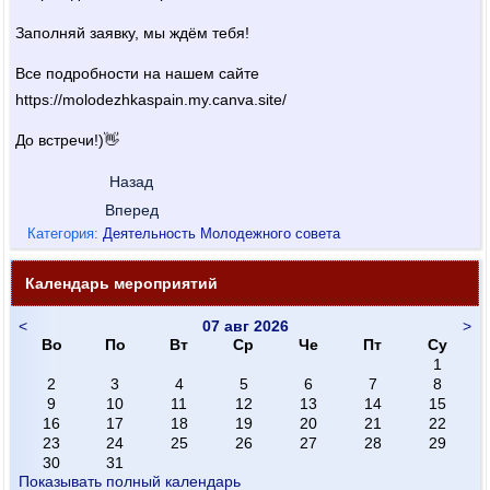
Заполняй заявку, мы ждём тебя!
Все подробности на нашем сайте
https://molodezhkaspain.my.canva.site/
До встречи!)👋
Назад
Вперед
Категория:
Деятельность Молодежного совета
Календарь мероприятий
<
07 авг 2026
>
Во
По
Вт
Ср
Че
Пт
Су
1
2
3
4
5
6
7
8
9
10
11
12
13
14
15
16
17
18
19
20
21
22
23
24
25
26
27
28
29
30
31
Показывать полный календарь