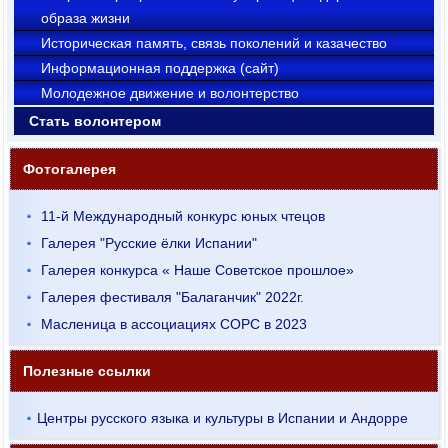
образа жизни
Историческая память, связь поколений и казачество
Информационная поддержка (сайт)
Молодежное движение и волонтерство
Стать волонтером
Фотогалерея
11-й Международный конкурс юных чтецов
Галерея "Русские ёлки Испании"
Галерея конкурса « Наше Советское прошлое»
Галерея фестиваля "Балаганчик" 2022г.
Масленица в ассоциациях СОРС в 2023
Полезные ссылки
Центры русского языка и культуры в Испании и Андорре