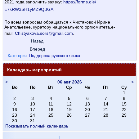
2021 года
заполнить заявку:
https://forms.gle/
E7kRW3SH1yMZ9QBGA
По всем вопросам обращаться к Чистяковой Ирине
Анатольевне, куратору национального оргкомитета,e-
mail:
Chistyakova.sors@
gmail.com
.
Назад
Вперед
Категория:
Поддержка русского языка
Календарь мероприятий
<
06 авг 2026
>
Во
По
Вт
Ср
Че
Пт
Су
1
2
3
4
5
6
7
8
9
10
11
12
13
14
15
16
17
18
19
20
21
22
23
24
25
26
27
28
29
30
31
Показывать полный календарь