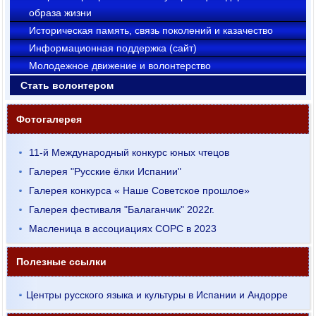
образа жизни
Историческая память, связь поколений и казачество
Информационная поддержка (сайт)
Молодежное движение и волонтерство
Стать волонтером
Фотогалерея
11-й Международный конкурс юных чтецов
Галерея "Русские ёлки Испании"
Галерея конкурса « Наше Советское прошлое»
Галерея фестиваля "Балаганчик" 2022г.
Масленица в ассоциациях СОРС в 2023
Полезные ссылки
Центры русского языка и культуры в Испании и Андорре