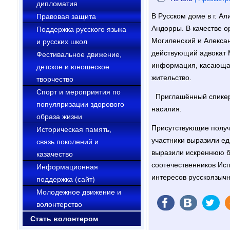
дипломатия
В Русском доме в г. А
Правовая защита
Андорры. В качестве 
Поддержка русского языка
Могиленский и Алексан
и русских школ
действующий адвокат 
Фестивальное движение,
информация, касающая
детское и юношеское
жительство.
творчество
Cпорт и мероприятия по
Приглашённый спикер-
популяризации здорового
насилия.
образа жизни
Присутствующие получи
Историческая память,
участники выразили е
связь поколений и
выразили искреннюю б
казачество
соотечественников Исп
Информационная
интересов русскоязычн
поддержка (сайт)
Молодежное движение и
волонтерство
Стать волонтером