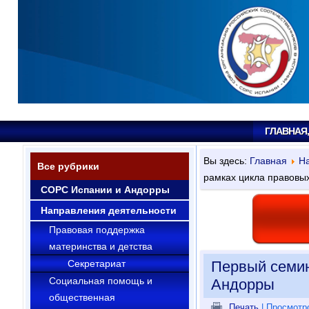
ГЛАВНАЯ
Вы здесь:
Главная
На
Все рубрики
рамках цикла правовы
СОРС Испании и Андорры
Направления деятельности
Правовая поддержка
материнства и детства
Секрeтариат
Первый семин
Социальная помощь и
Андорры
общественная
Печать
| Просмотр