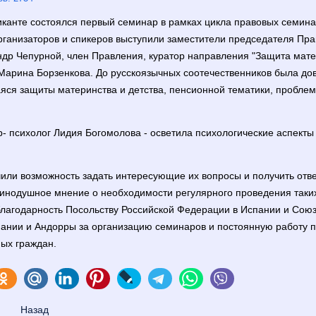
ликанте состоялся первый семинар в рамках цикла правовых семи
организаторов и спикеров выступили заместители председателя П
др Чепурной, член Правления, куратор направления "Защита матер
Марина Борзенкова. До русскоязычных соотечественников была до
ся защиты материнства и детства, пенсионной тематики, пробле
 психолог Лидия Богомолова - осветила психологические аспект
ли возможность задать интересующие их вопросы и получить отве
динодушное мнение о необходимости регулярного проведения таких
лагодарность Посольству Российской Федерации в Испании и Союз
ании и Андорры за организацию семинаров и постоянную работу п
ых граждан.
Назад